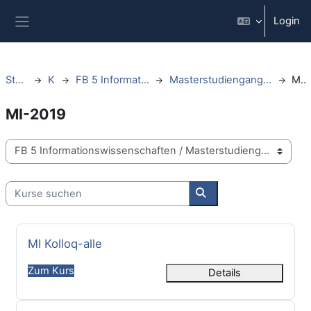
Zum Hauptinhalt
Login
Website-Übersicht
Startseite
Kurse
FB 5 Informationswissenschaften
Masterstudiengang Informationswissenschaft
MI-2019
MI-2019
Kursbereiche
Kurse suchen
Kurse suchen
Kursname
MI Kolloq-alle
Zum Kurs
Details