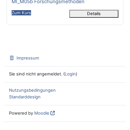
Kursname
MI_M05b Forschungsmethoden
Zum Kurs
Details
Impressum
Sie sind nicht angemeldet. (
Login
)
Nutzungsbedingungen
Standarddesign
Powered by
Moodle