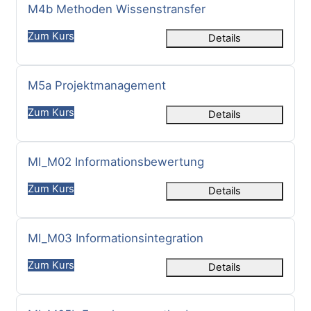
Kursname
M4b Methoden Wissenstransfer
Zum Kurs
Details
Kursname
M5a Projektmanagement
Zum Kurs
Details
Kursname
MI_M02 Informationsbewertung
Zum Kurs
Details
Kursname
MI_M03 Informationsintegration
Zum Kurs
Details