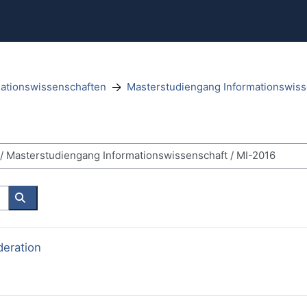
mationswissenschaften
Masterstudiengang Informationswiss
Kurse suchen
eration