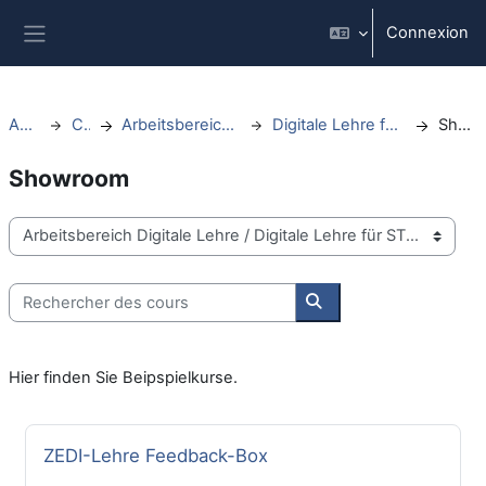
Passer au contenu principal
Connexion
Panneau latéral
Accueil
Cours
Arbeitsbereich Digitale Lehre
Digitale Lehre für STUDIERENDE
Showroom
Showroom
Catégories de cours
Rechercher des cours
Rechercher des cours
Hier finden Sie Beipspielkurse.
Nom du cours
ZEDI-Lehre Feedback-Box