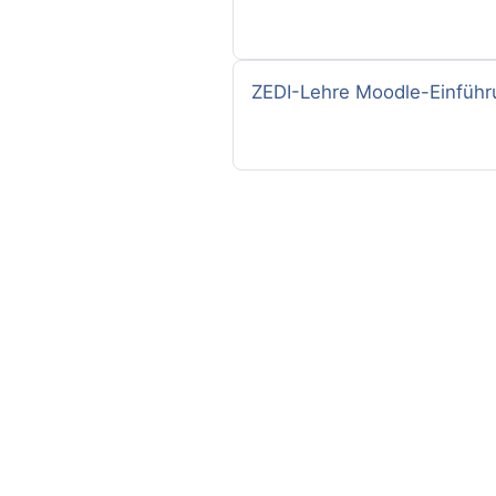
Nazwa kursu
ZEDI-Lehre Moodle-Einführu