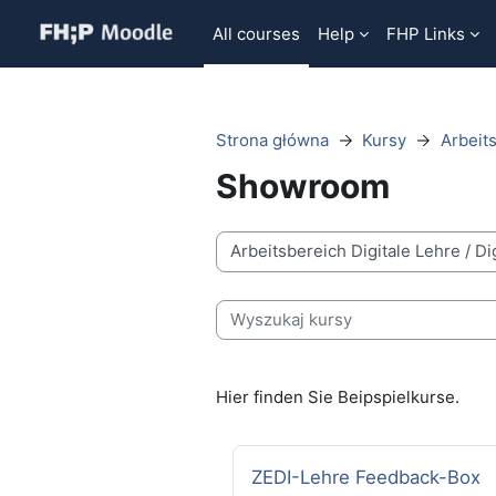
Przejdź do głównej zawartości
All courses
Help
FHP Links
Strona główna
Kursy
Arbeits
Showroom
Kategorie kursów
Wyszukaj kursy
Hier finden Sie Beipspielkurse.
Nazwa kursu
ZEDI-Lehre Feedback-Box