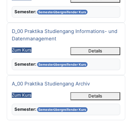
Semester:
Semesterübergreifender Kurs
Kursname
D_00 Praktika Studiengang Informations- und
Datenmanagement
Zum Kurs
Details
Semester:
Semesterübergreifender Kurs
Kursname
A_00 Praktika Studiengang Archiv
Zum Kurs
Details
Semester:
Semesterübergreifender Kurs