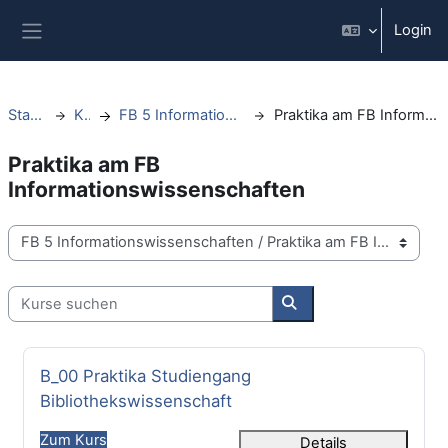
Zum Hauptinhalt
Login
Website-Übersicht
Startseite
Kurse
FB 5 Informationswissenschaften
Praktika am FB Informationswissenschaften
Praktika am FB
Informationswissenschaften
Kursbereiche
Kurse suchen
Kurse suchen
Kursname
B_00 Praktika Studiengang
Bibliothekswissenschaft
Zum Kurs
Details