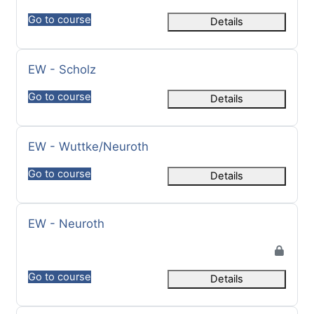
Go to course
Details
Kurs Adı
EW - Scholz
Go to course
Details
Kurs Adı
EW - Wuttke/Neuroth
Go to course
Details
Kurs Adı
EW - Neuroth
Go to course
Details