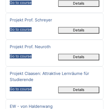
Go to course
Details
Kurs Adı
Projekt Prof. Schreyer
Go to course
Details
Kurs Adı
Projekt Prof. Neuroth
Go to course
Details
Kurs Adı
Projekt Claasen: Attraktive Lernräume für
Studierende
Go to course
Details
Kurs Adı
EW - von Haldenwang