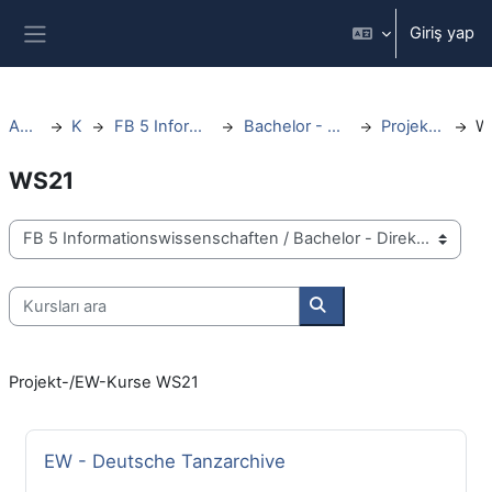
Ana içeriğe git
Giriş yap
Yan panel
Ana sayfa
Kurslar
FB 5 Informationswissenschaften
Bachelor - Direktstudium - ab WS20
Projektkurse/EW Kurse
WS21
Kurs Kategorileri
Kursları ara
Kursları ara
Projekt-/EW-Kurse WS21
Kurs Adı
EW - Deutsche Tanzarchive