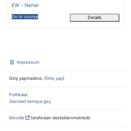
Kurs Adı
EW - Neher
Go to course
Details
Impressum
Giriş yapmadınız. (
Giriş yap
)
Politikalar
Standart temaya geç
Moodle
tarafından desteklenmektedir