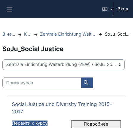
Перейти к основному содержанию
Вход
Боковая панель
В начало
Курсы
Zentrale Einrichtung Weiterbildung (ZEW)
SoJu_Social Justice
SoJu_Social Justice
Категории курсов
Поиск курса
Поиск курса
Название курса
Social Justice und Diversity Training 2015–
2017
Перейти к курсу
Подробнее