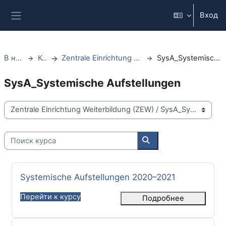
Перейти к основному содержанию
Вход
Боковая панель
В начало
Курсы
Zentrale Einrichtung Weiterbildung (ZEW)
SysA_Systemische Aufstellungen
SysA_Systemische Aufstellungen
Категории курсов
Поиск курса
Поиск курса
Название курса
Systemische Aufstellungen 2020–2021
Перейти к курсу
Подробнее