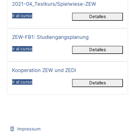
Nombre del curso
2021-04_Testkurs/Spielwiese-ZEW
Ir al curso
Detalles
Nombre del curso
ZEW-FB1: Studiengangsplanung
Ir al curso
Detalles
Nombre del curso
Kooperation ZEW und ZEDI
Ir al curso
Detalles
Impressum