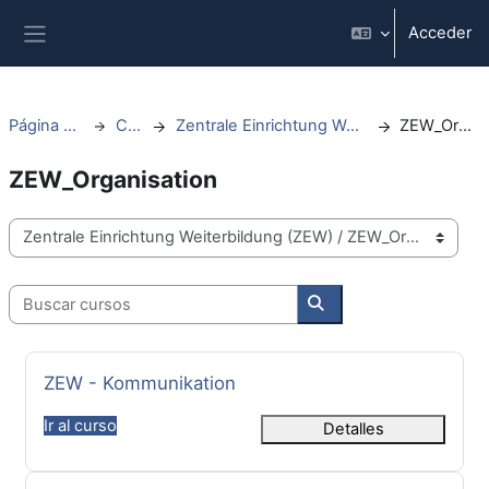
Salta al contenido principal
Acceder
Panel lateral
Página Principal
Cursos
Zentrale Einrichtung Weiterbildung (ZEW)
ZEW_Organisation
ZEW_Organisation
Categorías
Buscar cursos
Buscar cursos
Nombre del curso
ZEW - Kommunikation
Ir al curso
Detalles