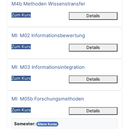
Kursname
M4b Methoden Wissenstransfer
Zum Kurs
Details
Kursname
MI: M02 Informationsbewertung
Zum Kurs
Details
Kursname
MI: M03 Informationsintegration
Zum Kurs
Details
Kursname
MI: M05b Forschungsmethoden
Zum Kurs
Details
Semester:
Ältere Kurse