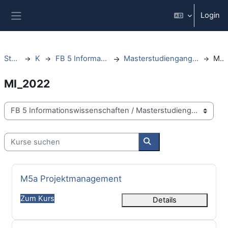
Zum Hauptinhalt
Login
Website-Übersicht
Startseite
Kurse
FB 5 Informationswissenschaften
Masterstudiengang Informationswissenschaft
MI_2022
MI_2022
Kursbereiche
Kurse suchen
Kurse suchen
Kursname
M5a Projektmanagement
Zum Kurs
Details