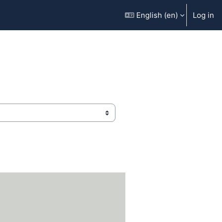
English ‎(en)‎
Log in