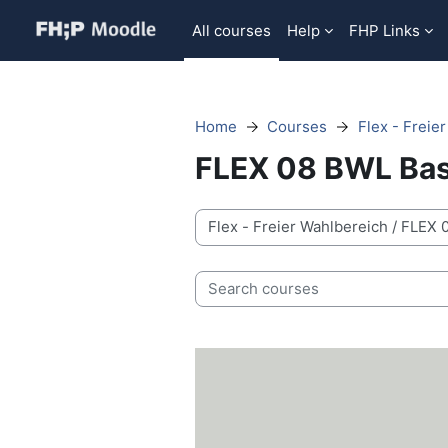
Skip to main content
All courses
Help
FHP Links
Home
Courses
Flex - Freie
FLEX 08 BWL Bas
Course categories
Search courses