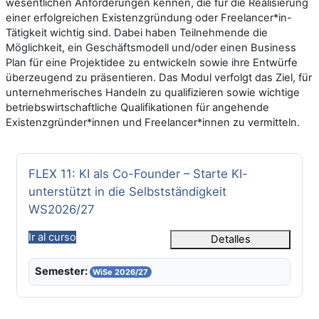
wesentlichen Anforderungen kennen, die für die Realisierung
einer erfolgreichen Existenzgründung oder Freelancer*in-
Tätigkeit wichtig sind. Dabei haben Teilnehmende die
Möglichkeit, ein Geschäftsmodell und/oder einen Business
Plan für eine Projektidee zu entwickeln sowie ihre Entwürfe
überzeugend zu präsentieren. Das Modul verfolgt das Ziel, für
unternehmerisches Handeln zu qualifizieren sowie wichtige
betriebswirtschaftliche Qualifikationen für angehende
Existenzgründer*innen und Freelancer*innen zu vermitteln.
Nombre del curso
FLEX 11: KI als Co-Founder – Starte KI-
unterstützt in die Selbstständigkeit
WS2026/27
Ir al curso
Detalles
Semester:
WiSe 2026/27