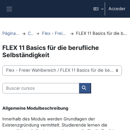
Salta al contenido principal
Acceder
Panel lateral
Página Principal
Cursos
Flex - Freier Wahlbereich
FLEX 11 Basics für die berufliche Selbständigkeit
FLEX 11 Basics für die berufliche
Selbständigkeit
Categorías
Buscar cursos
Buscar cursos
Allgemeine Modulbeschreibung
Innerhalb des Moduls werden Grundlagen der
Existenzgründung vermittelt. Studierende lernen die