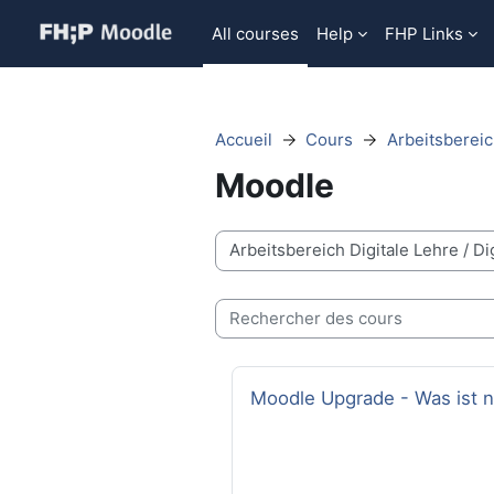
Passer au contenu principal
All courses
Help
FHP Links
Accueil
Cours
Arbeitsbereic
Moodle
Catégories de cours
Rechercher des cours
Nom du cours
Moodle Upgrade - Was ist 