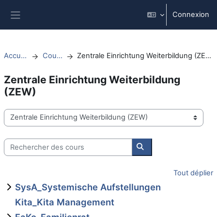
Passer au contenu principal
Connexion
Panneau latéral
Accueil
Cours
Zentrale Einrichtung Weiterbildung (ZEW)
Zentrale Einrichtung Weiterbildung
(ZEW)
Catégories de cours
Rechercher des cours
Rechercher des cours
Tout déplier
SysA_Systemische Aufstellungen
Kita_Kita Management
FaKo_Familienrat