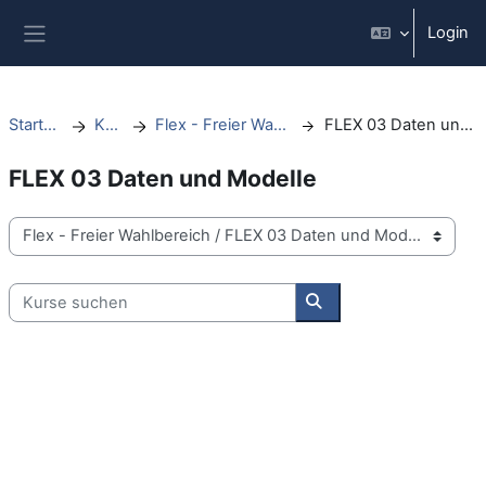
Zum Hauptinhalt
Login
Website-Übersicht
Startseite
Kurse
Flex - Freier Wahlbereich
FLEX 03 Daten und Modelle
FLEX 03 Daten und Modelle
Kursbereiche
Kurse suchen
Kurse suchen