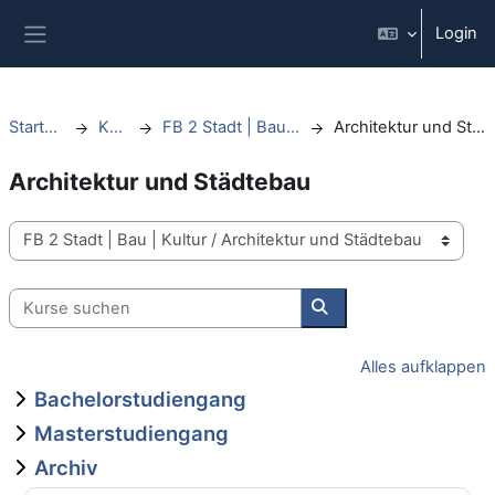
Zum Hauptinhalt
Login
Website-Übersicht
Startseite
Kurse
FB 2 Stadt | Bau | Kultur
Architektur und Städtebau
Architektur und Städtebau
Kursbereiche
Kurse suchen
Kurse suchen
Alles aufklappen
Bachelorstudiengang
Masterstudiengang
Archiv