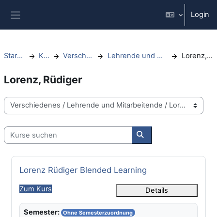
Zum Hauptinhalt
Login
Website-Übersicht
Startseite
Kurse
Verschiedenes
Lehrende und Mitarbeitende
Lorenz, Rüdiger
Lorenz, Rüdiger
Kursbereiche
Kurse suchen
Kurse suchen
Kursname
Lorenz Rüdiger Blended Learning
Zum Kurs
Details
Semester:
Ohne Semesterzuordnung