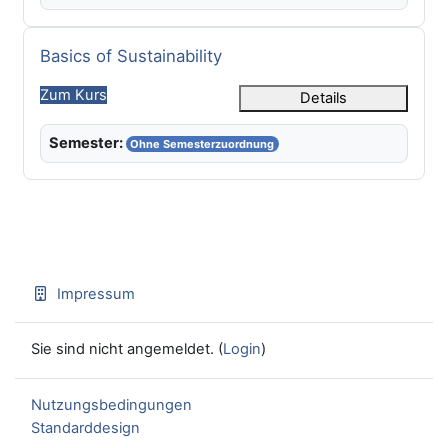
Kursname
Basics of Sustainability
Zum Kurs
Details
Semester:
Ohne Semesterzuordnung
Impressum
Sie sind nicht angemeldet. (
Login
)
Nutzungsbedingungen
Standarddesign