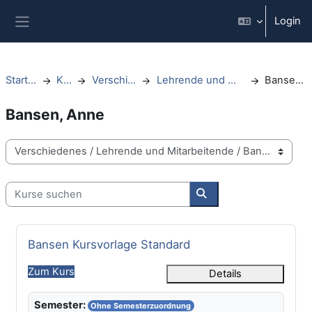
Zum Hauptinhalt
Login
Website-Übersicht
Startseite
Kurse
Verschiedenes
Lehrende und Mitarbeitende
Bansen, Anne
Bansen, Anne
Kursbereiche
Kurse suchen
Kurse suchen
Kursname
Bansen Kursvorlage Standard
Zum Kurs
Details
Semester:
Ohne Semesterzuordnung