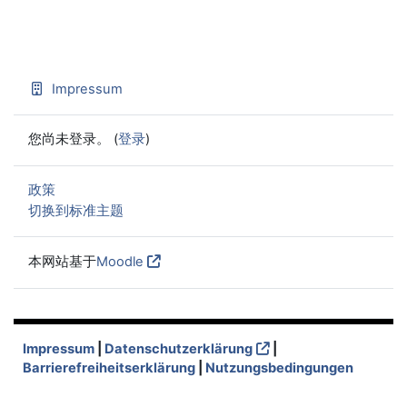
Impressum
您尚未登录。 (
登录
)
政策
切换到标准主题
本网站基于
Moodle
Impressum
|
Datenschutzerklärung
|
Barrierefreiheitserklärung
|
Nutzungsbedingungen