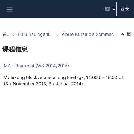
跳到主要内容
登录
停靠面板
首页
FB 3 Bauingenieurwesen
Ältere Kurse bis Sommersemester 2021
概
课程信息
MA - Baurecht (WS 2014/2015)
Vorlesung Blockveranstaltung Freitags, 14.00 bis 18.00 Uhr
(3 x November 2013, 3 x Januar 2014)