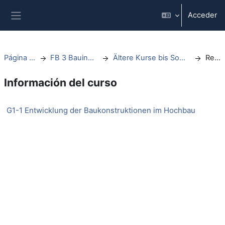
Salta al contenido principal
Acceder
Panel lateral
Página Principal
FB 3 Bauingenieurwesen
Ältere Kurse bis Sommersemester 2021
Resumen
Información del curso
G1-1 Entwicklung der Baukonstruktionen im Hochbau