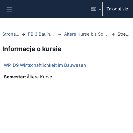
Przejdź do głównej zawartości
Zaloguj się
Panel boczny
Strona główna
FB 3 Bauingenieurwesen
Ältere Kurse bis Sommersemester 2021
Streszczenie
Informacje o kursie
WP-D9 Wirtschaftlichkeit im Bauwesen
Semester
:
Ältere Kurse