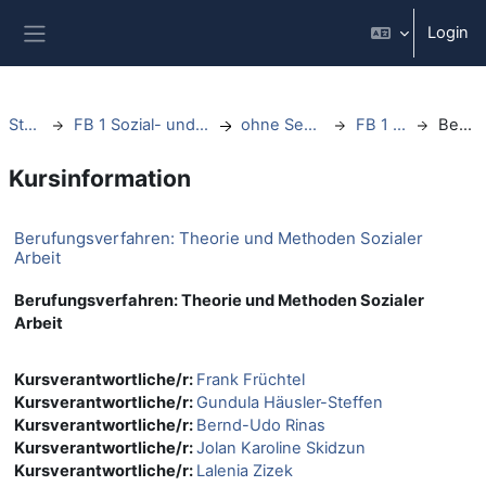
Zum Hauptinhalt
Login
Website-Übersicht
Startseite
FB 1 Sozial- und Bildungswissenschaften
ohne Semesterzuordnung
FB 1 Organisation
Beschreibung
Kursinformation
Berufungsverfahren: Theorie und Methoden Sozialer
Arbeit
Berufungsverfahren: Theorie und Methoden Sozialer
Arbeit
Kursverantwortliche/r:
Frank Früchtel
Kursverantwortliche/r:
Gundula Häusler-Steffen
Kursverantwortliche/r:
Bernd-Udo Rinas
Kursverantwortliche/r:
Jolan Karoline Skidzun
Kursverantwortliche/r:
Lalenia Zizek