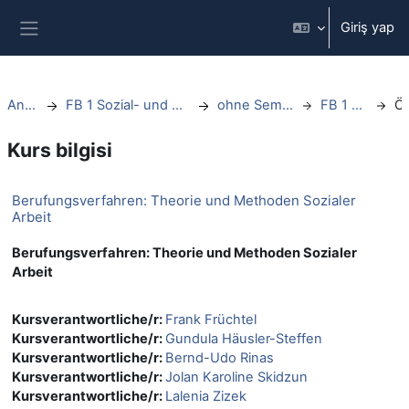
Ana içeriğe git
Giriş yap
Yan panel
Ana sayfa
FB 1 Sozial- und Bildungswissenschaften
ohne Semesterzuordnung
FB 1 Organisation
Ö
Kurs bilgisi
Berufungsverfahren: Theorie und Methoden Sozialer
Arbeit
Berufungsverfahren: Theorie und Methoden Sozialer
Arbeit
Kursverantwortliche/r:
Frank Früchtel
Kursverantwortliche/r:
Gundula Häusler-Steffen
Kursverantwortliche/r:
Bernd-Udo Rinas
Kursverantwortliche/r:
Jolan Karoline Skidzun
Kursverantwortliche/r:
Lalenia Zizek