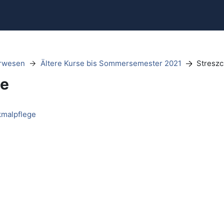
urwesen
Ältere Kurse bis Sommersemester 2021
Streszc
ie
kmalpflege