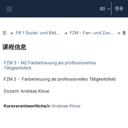
跳到主要内容
登录
停靠面板
首页
FB 1 Sozial- und Bildungswissenschaften
FZM - Fan- und Zuschauermanagement
课程信息
FZM 3 - M2 Fanbetreuung als professionelles
Tätigkeitsfeld
FZM 2 - Fanbetreuung als professionelles Tätigkeitsfeld
Dozent: Andreas Klose
Kursverantwortliche/r:
Andreas Klose