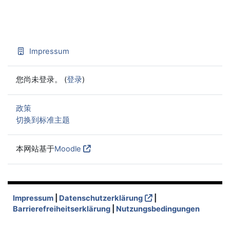
Impressum
您尚未登录。 (
登录
)
政策
切换到标准主题
本网站基于
Moodle
Impressum
|
Datenschutzerklärung
|
Barrierefreiheitserklärung
|
Nutzungsbedingungen