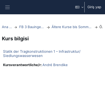
Ana içeriğe git
Giriş yap
Yan panel
Ana sayfa
FB 3 Bauingenieurwesen
Ältere Kurse bis Sommersemester 2021
Özet
Kurs bilgisi
Statik der Tragkonstruktionen 1 – Infrastruktur/
Siedlungswasserwesen
Kursverantwortliche/r:
André Brendike