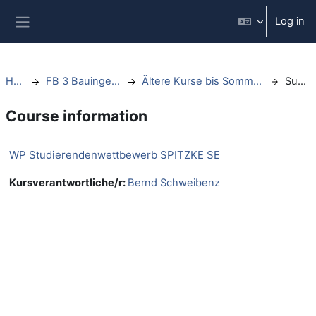
Skip to main content
Log in
Side panel
Home
FB 3 Bauingenieurwesen
Ältere Kurse bis Sommersemester 2021
Summary
Course information
WP Studierendenwettbewerb SPITZKE SE
Kursverantwortliche/r:
Bernd Schweibenz