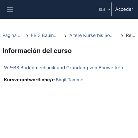
Salta al contenido principal
Acceder
Panel lateral
Página Principal
FB 3 Bauingenieurwesen
Ältere Kurse bis Sommersemester 2021
Resumen
Información del curso
WP-B8 Bodenmechanik und Gründung von Bauwerken
Kursverantwortliche/r:
Birgit Tamme