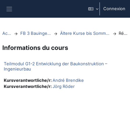
Passer au contenu principal
Connexion
Panneau latéral
Accueil
FB 3 Bauingenieurwesen
Ältere Kurse bis Sommersemester 2021
Résumé
Informations du cours
Teilmodul G1-2 Entwicklung der Baukonstruktion –
Ingenieurbau
Kursverantwortliche/r:
André Brendike
Kursverantwortliche/r:
Jörg Röder