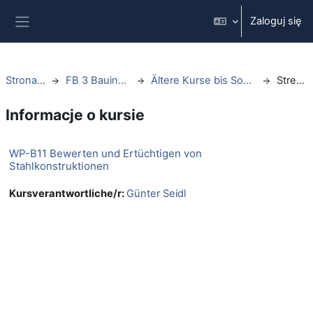
Przejdź do głównej zawartości
Zaloguj się
Panel boczny
Strona główna
FB 3 Bauingenieurwesen
Ältere Kurse bis Sommersemester 2021
Streszczenie
Informacje o kursie
WP-B11 Bewerten und Ertüchtigen von
Stahlkonstruktionen
Kursverantwortliche/r:
Günter Seidl