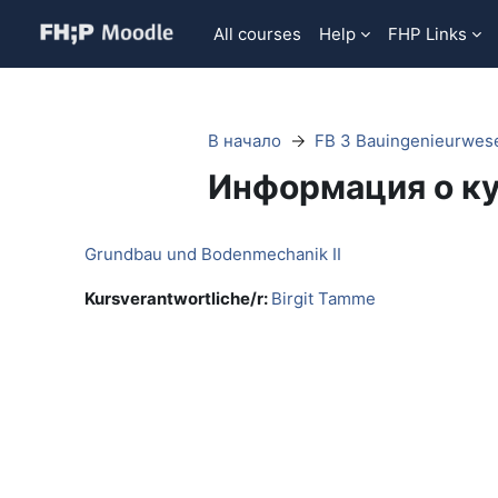
Перейти к основному содержанию
All courses
Help
FHP Links
В начало
FB 3 Bauingenieurwes
Информация о к
Grundbau und Bodenmechanik II
Kursverantwortliche/r:
Birgit Tamme