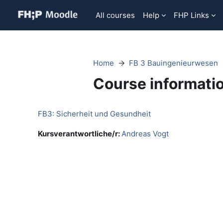
Skip to main content
All courses
Help
FHP Links
Home
FB 3 Bauingenieurwesen
Course informati
FB3: Sicherheit und Gesundheit
Kursverantwortliche/r:
Andreas Vogt