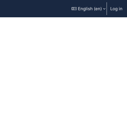
English ‎(en)‎
Log in