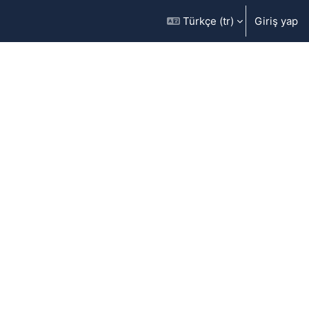
Türkçe ‎(tr)‎
Giriş yap