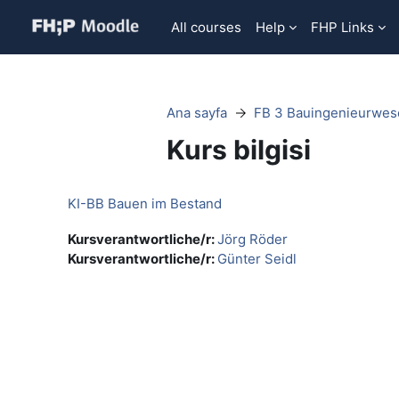
Ana içeriğe git
All courses
Help
FHP Links
Ana sayfa
FB 3 Bauingenieurwe
Kurs bilgisi
KI-BB Bauen im Bestand
Kursverantwortliche/r:
Jörg Röder
Kursverantwortliche/r:
Günter Seidl