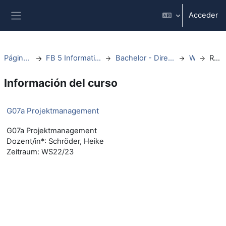
Salta al contenido principal
Acceder
Panel lateral
Página Principal
FB 5 Informationswissenschaften
Bachelor - Direktstudium - ab WS20
WS22
Resumen
Información del curso
G07a Projektmanagement
G07a Projektmanagement
Dozent/in*: Schröder, Heike
Zeitraum: WS22/23