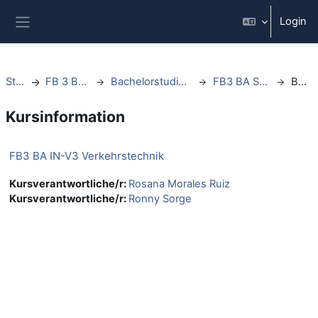
Zum Hauptinhalt
Login
Website-Übersicht
Startseite
FB 3 Bauingenieurwesen
Bachelorstudiengänge Bauingenieurwesen
FB3 BA Sommersemester 2024
Beschreibung
Kursinformation
FB3 BA IN-V3 Verkehrstechnik
Kursverantwortliche/r:
Rosana Morales Ruiz
Kursverantwortliche/r:
Ronny Sorge