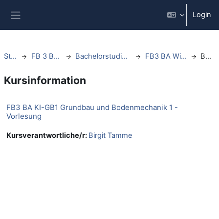
Zum Hauptinhalt
Login
Website-Übersicht
Startseite
FB 3 Bauingenieurwesen
Bachelorstudiengänge Bauingenieurwesen
FB3 BA Wintersemester 2023/24
Beschreibung
Kursinformation
FB3 BA KI-GB1 Grundbau und Bodenmechanik 1 -
Vorlesung
Kursverantwortliche/r:
Birgit Tamme