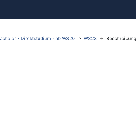
achelor - Direktstudium - ab WS20
WS23
Beschreibun