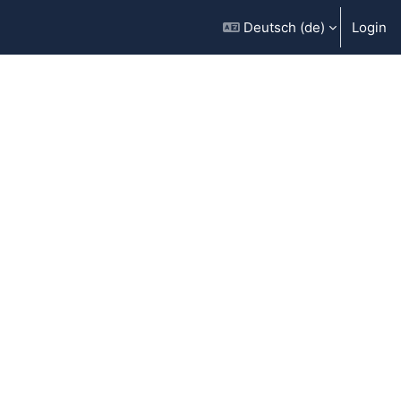
Deutsch ‎(de)‎
Login
g