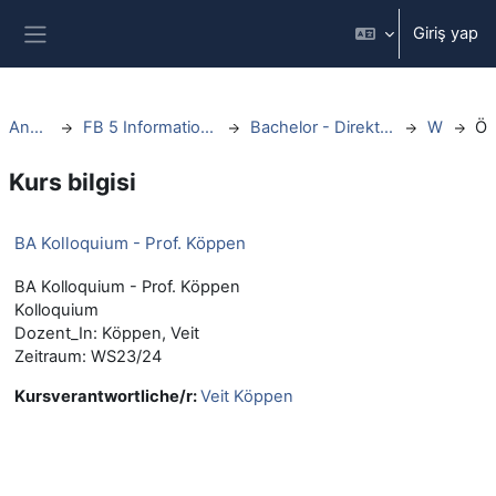
Ana içeriğe git
Giriş yap
Yan panel
Ana sayfa
FB 5 Informationswissenschaften
Bachelor - Direktstudium - ab WS20
WS23
Öz
Kurs bilgisi
BA Kolloquium - Prof. Köppen
BA Kolloquium - Prof. Köppen
Kolloquium
Dozent_In: Köppen, Veit
Zeitraum: WS23/24
Kursverantwortliche/r:
Veit Köppen