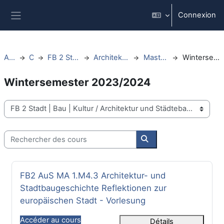
Passer au contenu principal
Connexion
Panneau latéral
Accueil
Cours
FB 2 Stadt | Bau | Kultur
Architektur und Städtebau
Masterstudiengang
Wintersemester 2023/2024
Wintersemester 2023/2024
Catégories de cours
Rechercher des cours
Rechercher des cours
Nom du cours
FB2 AuS MA 1.M4.3 Architektur- und
Stadtbaugeschichte Reflektionen zur
europäischen Stadt - Vorlesung
Accéder au cours
Détails