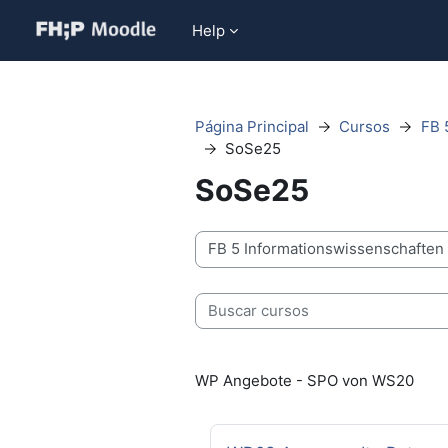
Salta al contenido principal
Help
Página Principal
Cursos
FB 
SoSe25
SoSe25
Categorías
Buscar cursos
WP Angebote - SPO von WS20