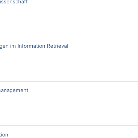
ssenschaft
en im Information Retrieval
management
tion