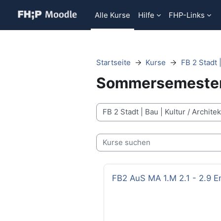
Zum Hauptinhalt
Alle Kurse
Hilfe
FHP-Links
Startseite
Kurse
FB 2 Stadt |
Sommersemeste
Kursbereiche
Kurse suchen
Kursname
FB2 AuS MA 1.M 2.1 - 2.9 E