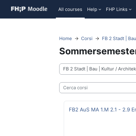
Vai al contenuto principale
All courses
Help
FHP Links
Home
Corsi
FB 2 Stadt | Bau
Sommersemeste
Categorie di corso
Cerca corsi
Titolo del corso
FB2 AuS MA 1.M 2.1 - 2.9 E