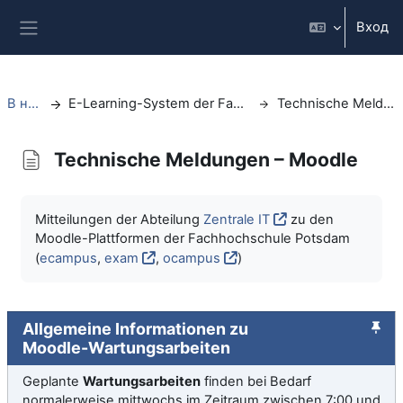
Перейти к основному содержанию
Вход
Боковая панель
В начало
E-Learning-System der Fachhochschule Potsdam
Technische Meldungen – Moodle
Technische Meldungen – Moodle
Требуемые условия завершения
Mitteilungen der Abteilung
Zentrale IT
zu den
Moodle-Plattformen der Fachhochschule Potsdam
(
ecampus
,
exam
,
ocampus
)
Allgemeine Informationen zu
Moodle-Wartungsarbeiten
Geplante
Wartungsarbeiten
finden bei Bedarf
normalerweise mittwochs im Zeitraum zwischen 7:00 und