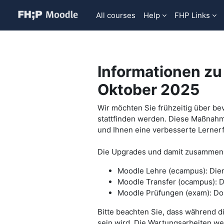
跳到主要内容
All courses
Help
FHP Links
Informationen z
Oktober 2025
Wir möchten Sie frühzeitig über 
stattfinden werden. Diese Maßnahme
und Ihnen eine verbesserte Lernerf
Die Upgrades und damit zusammenhä
Moodle Lehre (ecampus): Die
Moodle Transfer (ocampus): D
Moodle Prüfungen (exam): Do
Bitte beachten Sie, dass während 
sein wird. Die Wartungsarbeiten w