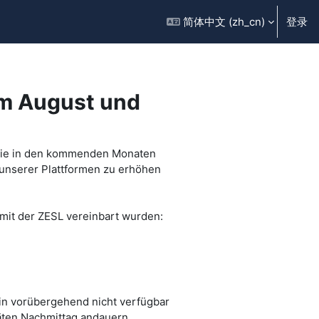
简体中文 ‎(zh_cn)‎
登录
im August und
 die in den kommenden Monaten
 unserer Plattformen zu erhöhen
mit der ZESL vereinbart wurden:
in vorübergehend nicht verfügbar
äten Nachmittag andauern.