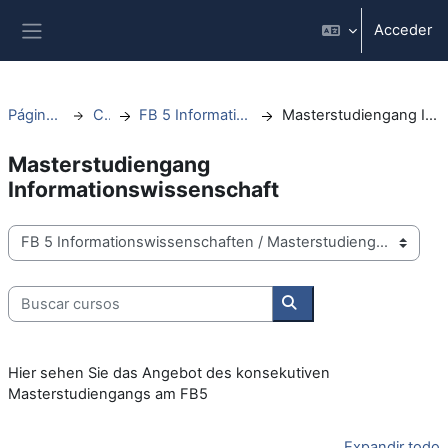
Salta al contenido principal
Acceder
Panel lateral
Página Principal
Cursos
FB 5 Informationswissenschaften
Masterstudiengang Informationswissenschaft
Masterstudiengang
Informationswissenschaft
Categorías
Buscar cursos
Buscar cursos
Hier sehen Sie das Angebot des konsekutiven
Masterstudiengangs am FB5
Expandir todo